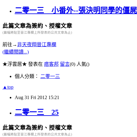
二零一三 小番外--張決明同學的僵
此篇文章為簽約、授權文章
(篇幅將貼至晉江專欄上所發表的公共文章為止)
前往→
非天夜翔晉江專欄
(繼續閱讀...)
★浮雲居★ 發表在
痞客邦
留言
(0)
人氣(
)
個人分類：
二零一三
▲top
Aug
31
Fri
2012
15:21
二零一三 25
此篇文章為簽約、授權文章
(篇幅將貼至晉江專欄上所發表的公共文章為止)