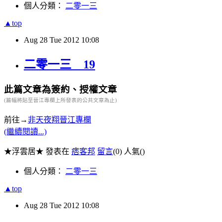
個人分類：
二零一三
▲top
Aug
28
Tue
2012
10:08
二零一三 19
此篇文章為簽約、授權文章
(篇幅將貼至晉江專欄上所發表的公共文章為止)
前往→
非天夜翔晉江專欄
(繼續閱讀...)
★浮雲居★ 發表在
痞客邦
留言
(0)
人氣(
)
個人分類：
二零一三
▲top
Aug
28
Tue
2012
10:08