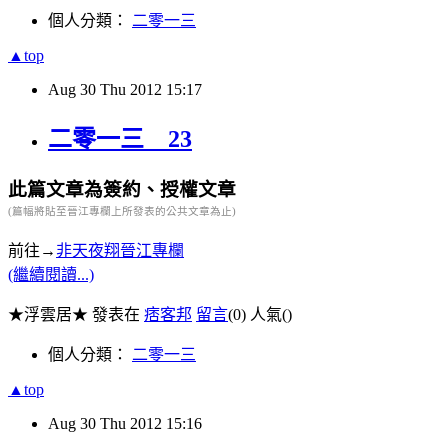
個人分類：
二零一三
▲top
Aug
30
Thu
2012
15:17
二零一三 23
此篇文章為簽約、授權文章
(篇幅將貼至晉江專欄上所發表的公共文章為止)
前往→
非天夜翔晉江專欄
(繼續閱讀...)
★浮雲居★ 發表在
痞客邦
留言
(0)
人氣(
)
個人分類：
二零一三
▲top
Aug
30
Thu
2012
15:16