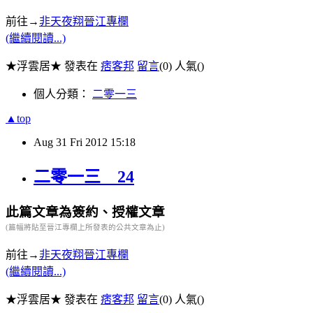
前往→
非天夜翔晉江專欄
(繼續閱讀...)
★浮雲居★ 發表在
痞客邦
留言
(0)
人氣(
)
個人分類：
二零一三
▲top
Aug
31
Fri
2012
15:18
二零一三 24
此篇文章為簽約、授權文章
(篇幅將貼至晉江專欄上所發表的公共文章為止)
前往→
非天夜翔晉江專欄
(繼續閱讀...)
★浮雲居★ 發表在
痞客邦
留言
(0)
人氣(
)