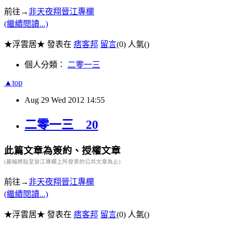
前往→
非天夜翔晉江專欄
(繼續閱讀...)
★浮雲居★ 發表在
痞客邦
留言
(0)
人氣(
)
個人分類：
二零一三
▲top
Aug
29
Wed
2012
14:55
二零一三 20
此篇文章為簽約、授權文章
(篇幅將貼至晉江專欄上所發表的公共文章為止)
前往→
非天夜翔晉江專欄
(繼續閱讀...)
★浮雲居★ 發表在
痞客邦
留言
(0)
人氣(
)