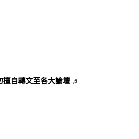
勿擅自轉文至各大論壇 ♬