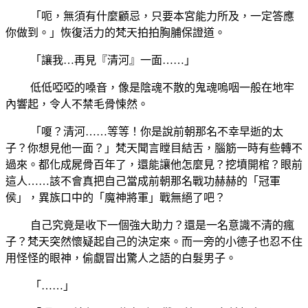
「呃，無須有什麼顧忌，只要本宮能力所及，一定答應
你做到。」恢復活力的梵天拍拍胸脯保證道。
「讓我…再見『清河』一面……」
低低啞啞的嗓音，像是陰魂不散的鬼魂嗚咽一般在地牢
內響起，令人不禁毛骨悚然。
「嗄？清河……等等！你是說前朝那名不幸早逝的太
子？你想見他一面？」梵天聞言瞠目結舌，腦筋一時有些轉不
過來。都化成屍骨百年了，還能讓他怎麼見？挖墳開棺？眼前
這人……該不會真把自己當成前朝那名戰功赫赫的「冠軍
侯」，異族口中的「魔神將軍」戰無絕了吧？
自己究竟是收下一個強大助力？還是一名意識不清的瘋
子？梵天突然懷疑起自己的決定來。而一旁的小德子也忍不住
用怪怪的眼神，偷覷冒出驚人之語的白髮男子。
「……」