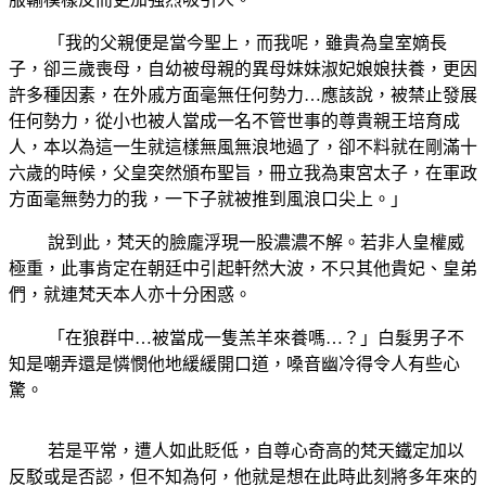
「我的父親便是當今聖上，而我呢，雖貴為皇室嫡長
子，卻三歲喪母，自幼被母親的異母妹妹淑妃娘娘扶養，更因
許多種因素，在外戚方面毫無任何勢力…應該說，被禁止發展
任何勢力，從小也被人當成一名不管世事的尊貴親王培育成
人，本以為這一生就這樣無風無浪地過了，卻不料就在剛滿十
六歲的時候，父皇突然頒布聖旨，冊立我為東宮太子，在軍政
方面毫無勢力的我，一下子就被推到風浪口尖上。」
說到此，梵天的臉龐浮現一股濃濃不解。若非人皇權威
極重，此事肯定在朝廷中引起軒然大波，不只其他貴妃、皇弟
們，就連梵天本人亦十分困惑。
「在狼群中…被當成一隻羔羊來養嗎…？」白髮男子不
知是嘲弄還是憐憫他地緩緩開口道，嗓音幽冷得令人有些心
驚。
若是平常，遭人如此貶低，自尊心奇高的梵天鐵定加以
反駁或是否認，但不知為何，他就是想在此時此刻將多年來的