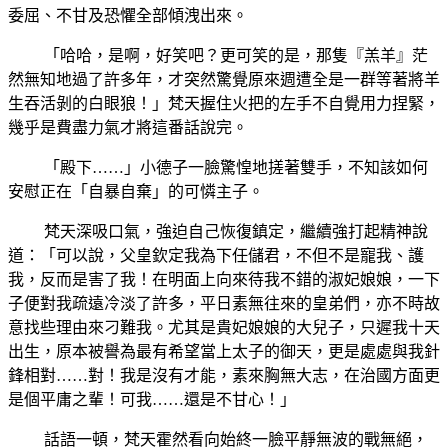
委屈、不甘及恐懼全部傾洩出來。
「哈哈，是啊，好笑吧？更可笑的是，那隻『羔羊』茫
然無知地過了許多年，才突然驚覺原來週遭全是一群等著將羊
生吞活剝的白眼狼！」梵天握住火把的左手不自覺用力捏緊，
幾乎是費盡力氣才將這番話說完。
「殿下……」小德子一臉驚惶地搓著雙手，不知該如何
安慰正在「自暴自棄」的可憐主子。
梵天深吸口氣，強迫自己恢復鎮定，繼續強打起精神說
道：「可以說，父皇欽定我為下
任儲
君，不但不是寵我、護
我，反而是害了我！在明面上向來待我不錯的淑妃娘娘，一下
子便對我疏遠冷淡了許多，平日素無往來的皇弟們，亦不時故
意找些理由來刁難我。尤其是貴妃娘娘的大兒子，只遲我十天
出生，原本被譽為最有希望當上太子的御天，更是處處與我針
鋒相對……對！我是沒有才能，素來胸無大志，在治國方面更
是個平庸之輩！可我……還是不甘心！」
話語一頓，梵天霍然看向始終一臉平靜無波的戰無絕，