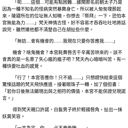
「呃……這個…可能有點困難…據聞那名前朝太子乃是
因為一種不知名的怪病突然暴斃身亡，所以被人匆匆埋葬起
來，陵寢所在的位址無人知曉，你想去『祭拜』一下，恐怕本
宮無能為力……」梵天神情古怪，好不容易才吞吞吐吐地將話
說完，雖然連他都不清楚自己在胡扯些什麼。
「無妨…會有機會的……我現在只要你答應我……」
機會？啥鬼機會？本宮耗費唇舌千辛萬苦哄來的，該不
會真的是一名患了失心瘋的瘋子吧？梵天內心暗暗叫苦，有一
種快要吐血的感覺。
「行了！本宮答應你！只不過……」只想趕快結束這個
驚悚話題的梵天飛快應道，接著眼珠子一轉，加了個但書：
「若你日後無法顯現出與之相符的價值，本宮不能保證兌現諾
言。」
得到梵天親口許諾，白髮男子終於輕揚唇角，扯出一抹
妖異笑容。
「一言為定…你……必不會後悔……」