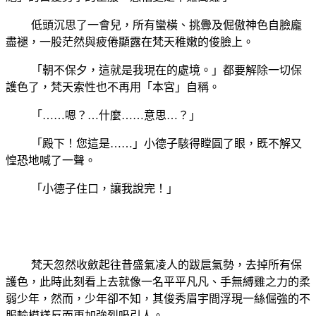
低頭沉思了一會兒，所有蠻橫、挑釁及倔傲神色自臉龐
盡褪，一股茫然與疲倦顯露在梵天稚嫩的俊臉上。
「朝不保夕，這就是我現在的處境。」都要解除一切保
護色了，梵天索性也不再用「本宮」自稱。
「……嗯？…什麼……意思…？」
「殿下！您這是……」小德子駭得瞠圓了眼，既不解又
惶恐地喊了一聲。
「小德子住口，讓我說完！」
梵天忽然收斂起往昔盛氣凌人的跋扈氣勢，去掉所有保
護色，此時此刻看上去就像一名平平凡凡、手無縛雞之力的柔
弱少年，然而，少年卻不知，其俊秀眉宇間浮現一絲倔強的不
服輸模樣反而更加強烈吸引人。