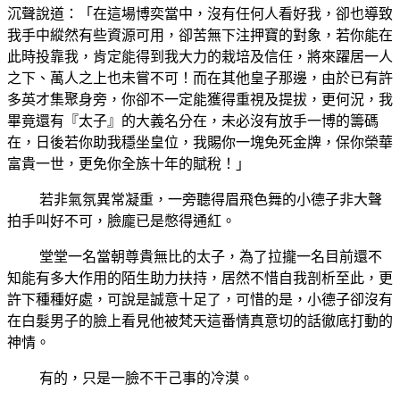
沉聲說道：「在這場博奕當中，沒有任何人看好我，卻也導致
我手中縱然有些資源可用，卻苦無下注押寶的對象，若你能在
此時投靠我，肯定能得到我大力的栽培及信任，將來躍居一人
之下、萬人之上也未嘗不可！而在其他皇子那邊，由於已有許
多英才集聚身旁，你卻不一定能獲得重視及提拔，更何況，我
畢竟還有『太子』的大義名分在，未必沒有放手一博的籌碼
在，日後若你助我穩坐皇位，我賜你一塊免死金牌，保你榮華
富貴一世，更免你全族十年的賦稅！」
若非氣氛異常凝重，一旁聽得眉飛色舞的小德子非大聲
拍手叫好不可，臉龐已是憋得通紅。
堂堂一名當朝尊貴無比的太子，為了拉攏一名目前還不
知能有多大作用的陌生助力扶持，居然不惜自我剖析至此，更
許下種種好處，可說是誠意十足了，可惜的是，小德子卻沒有
在白髮男子的臉上看見他被梵天這番情真意切的話徹底打動的
神情。
有的，只是一臉不干己事的冷漠。