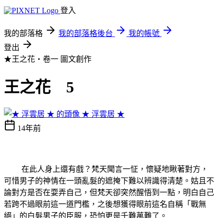
登入
我的部落格
我的部落格後台
我的帳號
登出
★王之花‧卷一
圖文創作
王之花 5
★ 浮雲居 ★
14年前
在此人身上還有戲？梵天聞言一怔，懷疑地瞅著對方，
可惜男子的神情在一頭亂髮的遮掩下難以辨識得清楚。姑且不
論對方是否在耍弄自己，但梵天卻突然醒悟到一點，明白自己
若跨不過眼前這一道門檻，之後想獲得眼前這名自稱「戰無
絕」的白髮男子的臣服，恐怕更是千難萬難了。