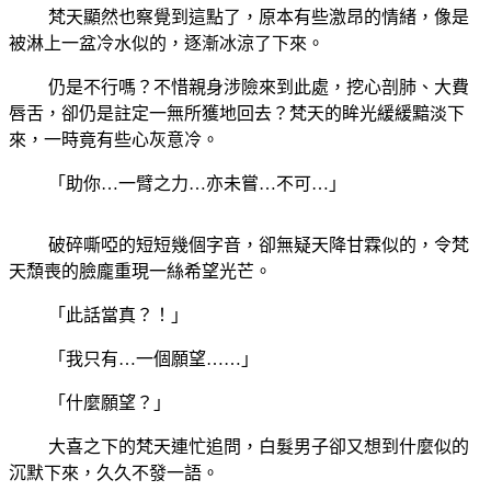
梵天顯然也察覺到這點了，原本有些激昂的情緒，像是
被淋上一盆冷水似的，逐漸冰涼了下來。
仍是不行嗎？不惜親身涉險來到此處，挖心剖肺、大費
唇舌，卻仍是註定一無所獲地回去？梵天的眸光緩緩黯淡下
來，一時竟有些心灰意冷。
「助你…一臂之力…亦未嘗…不可…」
破碎嘶啞的短短幾個字音，卻無疑天降甘霖似的，令梵
天頹喪的臉龐重現一絲希望光芒。
「此話當真？！」
「我只有…一個願望……」
「什麼願望？」
大喜之下的梵天連忙追問，白髮男子卻又想到什麼似的
沉默下來，久久不發一語。