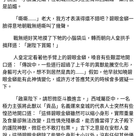
是諂媚。
「嘶嘶……」
碧眼金蟒一
老大，我方才表演得還不錯吧？
臉得意地朝戰無絕嘶叫了幾聲。
戰無絕好笑地摸了下牠的小腦袋瓜，轉而朝向人皇拱手
揖拜道：「謝陛下賞賜！」
人皇定定看著他手臂上的碧眼金蟒，嗓音有些艱澀地開
口道：「傳說中，一些道行超過了上千年的異獸能騰空化形，
身軀可大可小，想不到居然是真的……」假如，他早就知曉碧
眼金蟒能有此神情變化，或許方才答應梵天的時候會多遲疑一
下。
「啟稟陛下，請恕微臣斗膽進言，」西域屬臣中，一名
極力主張將此獸以「貢品」名義運來皇城的代表人士突然有些
惶恐地開口道：「這條碧眼金蟒雖然可以縮小身形，實際重量
及食量卻無法改變，且性情兇殘暴虐，能否擔當得了太子殿下
的護院神獸，微臣也不敢打包票。」言下之意是在安慰人皇
說，這頭碧眼金蟒除了能變化身形大小以外，沒有任何其他優