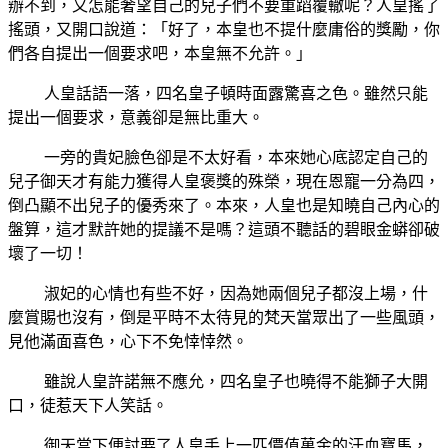
辦不到，又怎能奢望自己的兒子們不要重蹈覆轍呢？人皇搖了
搖頭，又開口說道：「好了，本皇也不提什麼庸俗的獎勵，你
們各自提出一個要求吧，本皇無不允許。」
人皇話語一落，四名皇子頓時面露驚喜之色。雖然只能
提出一個要求，意義卻是無比重大。
一旁的貴妃臉色卻是不太好看，本來她心底認定自己的
兒子御天才有能力獲得人皇褒獎的殊榮，現在恩寵一分為四，
倒凸顯不出兒子的優秀來了。本來，人皇也是知曉自己內心的
盤算，這才默許她的提議不是嗎？這頭不聽話的碧眼金蟒卻破
壞了一切！
淑妃的心情也有些不好，因為她兩個兒子都沒上場，什
麼賞賜也沒有，倒是平時不太待見的梵天當眾出了一些風頭，
見他滿面喜色，心下不免悻悻然。
雖說人皇許諾無不應允，四名皇子也曉得不能獅子大開
口，徒惹天下人笑話。
御天當下便討要了人皇手上一匹價值萬金的汗血寶馬，