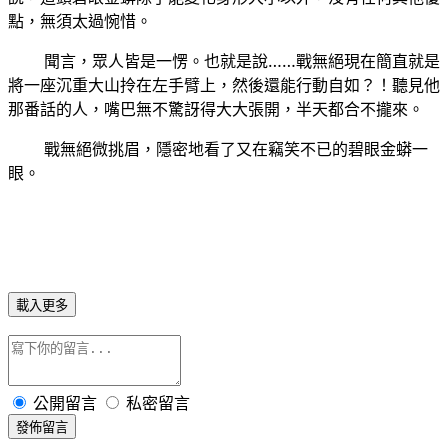
點，無須太過惋惜。
聞言，眾人皆是一愣。也就是說……戰無絕現在簡直就是
將一座沉重大山拎在左手臂上，然後還能行動自如？！聽見他
那番話的人，嘴巴無不驚訝得大大張開，半天都合不攏來。
戰無絕微挑眉，隱密地看了又在竊笑不已的碧眼金蟒一
眼。
載入更多
公開留言
私密留言
發佈留言