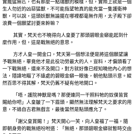
實威猛無匹，也有那麼一點瑞獸的模樣，但，實際上就是一個
生人勿近的凶惡猛獸，不可能指望牠真的能充當一隻護衛神
獸，可以說，這頭妖獸無論擺在哪裡都毫無作用，太子殿下卻
浪費一個願望討要來幹嘛？
其實，梵天也不曉得向人皇要了那頭碧眼金蟒能起到什
麼作用，但，這是戰無絕的意思。
方才人皇一開金口，梵天第一個想法便是將這個願望讓
予戰無絕，畢竟他才是此役功勞最大的人。豈料，才偏頭看了
一下戰無絕，還來不及開口，對方就好像已經知曉他內心的想
法，隱諱地瞄了不遠處的碧眼金蟒一眼後，朝他點頭示意。縱
然百思不得其解，梵天仍舊不疑有他地開口。
「唔，護院神獸是嗎？那便連同一干照料牠的奴僕皆賞
賜給你吧」人皇皺了一下眉頭，顯然無法理解梵天之要求的用
意，不過自古君無戲言，最後當然是點頭應允了。
「謝父皇賞賜！」梵天開心一笑，向人皇福了一福，隨
即朝身旁的戰無絕吩咐道：「無絕，那頭碧眼金蟒就暫時交由