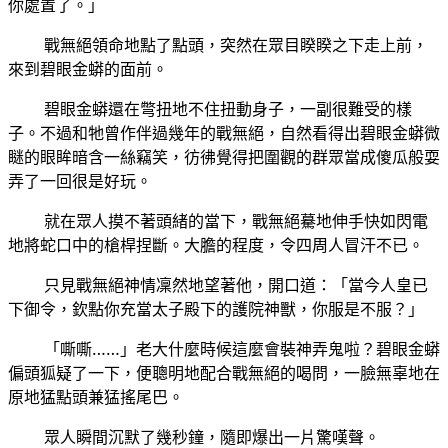
你處置了。」
戰無絕領命地點了點頭，突然在眾目睽睽之下走上前，
來到碧眼金蟒的面前。
碧眼金蟒還在彆扭地不住扭動身子，一副很難受的樣
子。不過和牠曾作伴過幾年的戰無絕，自然看得出碧眼金蟒微
瞇的眼眸暗含一絲竊笑，彷彿覺得把圍觀的群眾當成傻瓜般耍
弄了一回很是好玩。
就在眾人摸不著頭緒的當下，戰無絕驀地伸手快如閃電
地將蛇口中的槍桿捏斷。大膽的程度，令四周人冒汗不已。
只見戰無絕神情凜然地望著他，開口道：「當今人皇已
下御令，欽點你充當太子殿下的護院神獸，你服是不服？」
「嘶嘶……」
碧眼金蟒
老大什麼時候這麼會裝神弄鬼啦？
偏頭狐疑了一下，便聰明地配合戰無絕的喝問，一臉無辜地在
原地猛點頭兼猛搖尾巴。
眾人瞬間沉默了幾秒鐘，隨即爆出一片驚嘆聲。