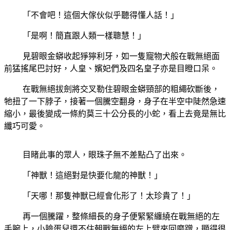
「不會吧！這個大傢伙似乎聽得懂人話！」
「是啊！簡直跟人類一樣聰慧！」
見碧眼金蟒收起猙獰利牙，如一隻寵物犬般在戰無絕面
前猛搖尾巴討好，人皇、嬪妃們及四名皇子亦是目瞪口呆。
在戰無絕拔劍將交叉勒住碧眼金蟒頸部的粗繩砍斷後，
牠扭了一下脖子，接著一個騰空翻身，身子在半空中陡然急速
縮小，最後變成一條約莫三十公分長的小蛇，看上去竟是無比
纖巧可愛。
目睹此事的眾人，眼珠子無不差點凸了出來。
「神獸！這絕對是快要化龍的神獸！」
「天哪！那隻神獸已經會化形了！太珍貴了！」
再一個騰躍，整條細長的身子便緊緊纏繞在戰無絕的左
手腕上，小臉蛋兒還不住朝戰無絕的左上臂來回磨蹭，顯得很