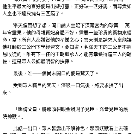
他生平最大的喜好便是出遊打獵，正好缺一匹好馬，而尊貴如
人皇也不過只擁有三匹罷了。
擎天偏頭想了想，開口請人皇賜下深藏宮內的珍藥──萬
年穹靈果，他的母親賢妃身體不好，需要一些珍貴的藥物來續
命，當下所有人都讚賞他的孝悌之心；雲天則是請求人皇能讓
他拜師於三公門下學經習文，要知道，名滿天下的三公是不輕
易收徒的，唯有下一任的王朝繼承人才能有幸獲得這三人的輔
佐，這是眾人公認最明智的抉擇。
最後，唯一一個尚未開口的便是梵天了。
受到眾人矚目的梵天，深吸一口氣後，將要求提了出
來。
「懇請父皇，將那頭碧眼金蟒賜予兒臣，充當兒臣的護
院神獸。」
此話一出口，眾人皆露出不解神色。那頭妖獸看上去確